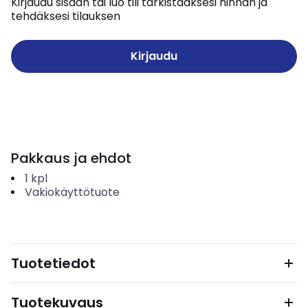
Kirjaudu sisään tai luo tili tarkistaaksesi hinnan ja
tehdäksesi tilauksen
Kirjaudu
Pakkaus ja ehdot
1
kpl
Vakiokäyttötuote
Tuotetiedot
Tuotekuvaus