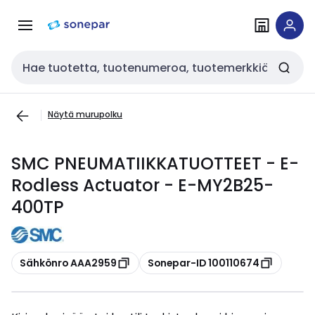
Siirry
Siirry
navigointiin
sisältöön
Haku
Näytä murupolku
SMC PNEUMATIIKKATUOTTEET - E-
Rodless Actuator - E-MY2B25-
400TP
Kopioi
Kopioi
Sähkönro AAA2959
Sonepar-ID 100110674