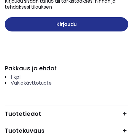
Kirjaudu sisään tai luo tili tarkistaaksesi hinnan ja
tehdäksesi tilauksen
Kirjaudu
Pakkaus ja ehdot
1
kpl
Vakiokäyttötuote
Tuotetiedot
Tuotekuvaus