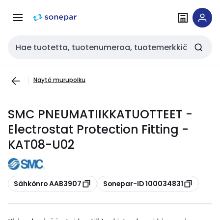
Siirry
Siirry
navigointiin
sisältöön
Haku
Näytä murupolku
SMC PNEUMATIIKKATUOTTEET -
Electrostat Protection Fitting -
KAT08-U02
Kopioi
Kopioi
Sähkönro AAB3907
Sonepar-ID 100034831