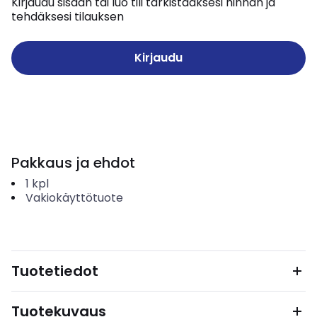
Kirjaudu sisään tai luo tili tarkistaaksesi hinnan ja
tehdäksesi tilauksen
Kirjaudu
Pakkaus ja ehdot
1
kpl
Vakiokäyttötuote
Tuotetiedot
Tuotekuvaus