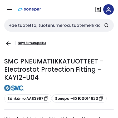
Siirry
Siirry
navigointiin
sisältöön
Haku
Näytä murupolku
SMC PNEUMATIIKKATUOTTEET -
Electrostat Protection Fitting -
KAY12-U04
Kopioi
Kopioi
Sähkönro AAB3967
Sonepar-ID 100014820