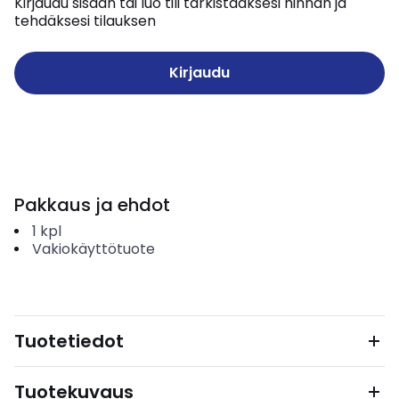
Kirjaudu sisään tai luo tili tarkistaaksesi hinnan ja
tehdäksesi tilauksen
Kirjaudu
Pakkaus ja ehdot
1
kpl
Vakiokäyttötuote
Tuotetiedot
Tuotekuvaus