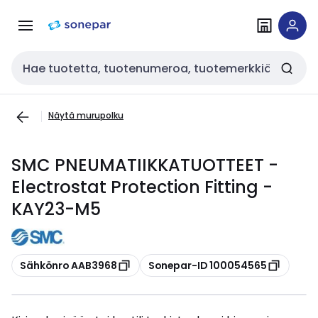
Siirry
Siirry
navigointiin
sisältöön
Haku
Näytä murupolku
SMC PNEUMATIIKKATUOTTEET -
Electrostat Protection Fitting -
KAY23-M5
Kopioi
Kopioi
Sähkönro AAB3968
Sonepar-ID 100054565