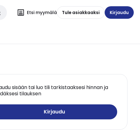
Etsi myymälä
Tule asiakkaaksi
Kirjaudu
jaudu sisään tai luo tili tarkistaaksesi hinnan ja
däksesi tilauksen
Kirjaudu