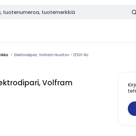
ikka
Elektrodipari, Volfram Huoltov - IZS31-NJ
ktrodipari, Volfram
Kir
teh