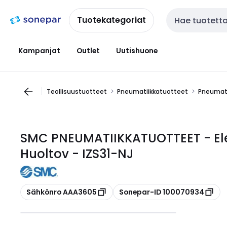
Siirry
Siirry
navigointiin
sisältöön
Tuotekategoriat
Haku
Kampanjat
Outlet
Uutishuone
Teollisuustuotteet
Pneumatiikkatuotteet
Pneumati
SMC PNEUMATIIKKATUOTTEET - Ele
Huoltov - IZS31-NJ
Kopioi
Kopioi
Sähkönro AAA3605
Sonepar-ID 100070934