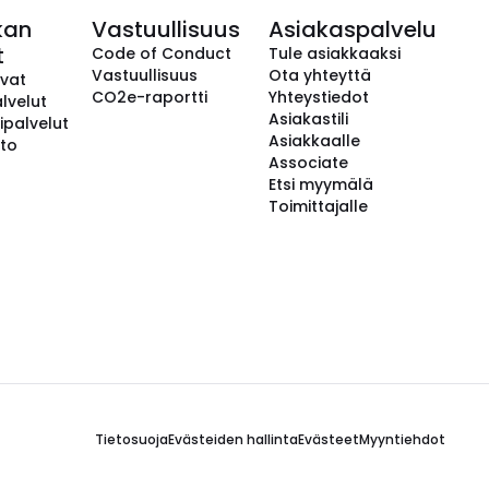
kan
Vastuullisuus
Asiakaspalvelu
t
Code of Conduct
Tule asiakkaaksi
Vastuullisuus
Ota yhteyttä
avat
CO2e-raportti
Yhteystiedot
lvelut
Asiakastili
ipalvelut
Asiakkaalle
to
Associate
Etsi myymälä
Toimittajalle
Tietosuoja
Evästeiden hallinta
Evästeet
Myyntiehdot