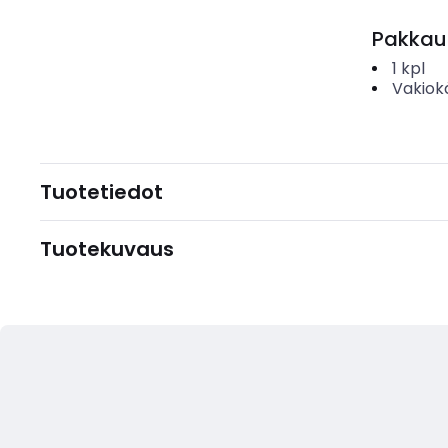
Pakkau
1
kpl
Vakiok
Tuotetiedot
Tuotekuvaus