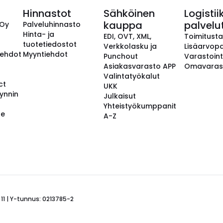
Hinnastot
Sähköinen
Logistii
kauppa
palvelu
 Oy
Palveluhinnasto
Hinta- ja
EDI, OVT, XML,
Toimitust
tuotetiedostot
Verkkolasku ja
Lisäarvopa
aehdot
Myyntiehdot
Punchout
Varastoint
Asiakasvarasto APP
Omavaras
Valintatyökalut
ct
UKK
ynnin
Julkaisut
Yhteistyökumppanit
se
A-Z
 11 | Y-tunnus: 0213785-2