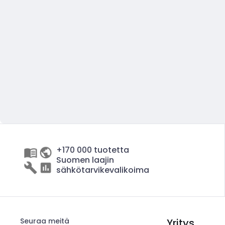
+170 000 tuotetta
Suomen laajin
sähkötarvikevalikoima
Seuraa meitä
Yritys