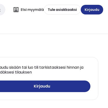
Etsi myymälä
Tule asiakkaaksi
Kirjaudu
jaudu sisään tai luo tili tarkistaaksesi hinnan ja
däksesi tilauksen
Kirjaudu