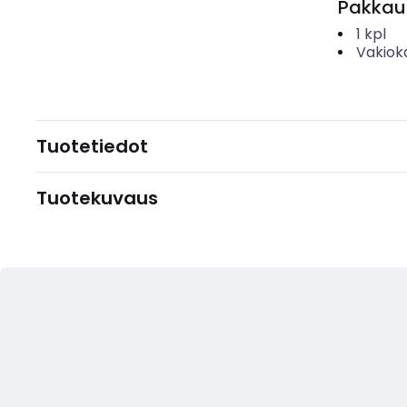
Pakkau
1
kpl
Vakiok
Tuotetiedot
Tuotekuvaus