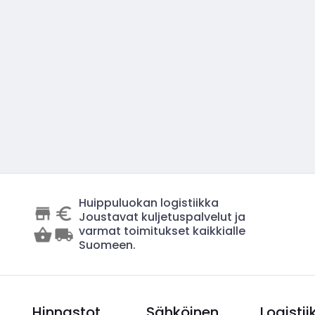
Huippuluokan logistiikka
Joustavat kuljetuspalvelut ja
varmat toimitukset kaikkialle
Suomeen.
Hinnastot
Sähköinen
Logistii