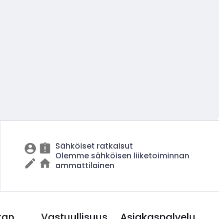
Sähköiset ratkaisut
Olemme sähköisen liiketoiminnan
ammattilainen
kan
Vastuullisuus
Asiakaspalvelu