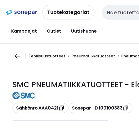
Siirry
Siirry
navigointiin
sisältöön
Tuotekategoriat
Haku
Kampanjat
Outlet
Uutishuone
Teollisuustuotteet
Pneumatiikkatuotteet
Pneumati
SMC PNEUMATIIKKATUOTTEET - El
Kopioi
Kopioi
Sähkönro AAA0421
Sonepar-ID 100100383