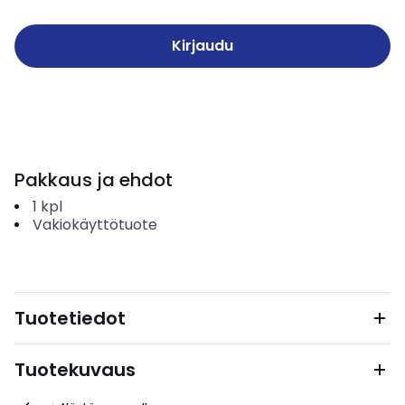
Kirjaudu
Pakkaus ja ehdot
1
kpl
Vakiokäyttötuote
Tuotetiedot
Tuotekuvaus