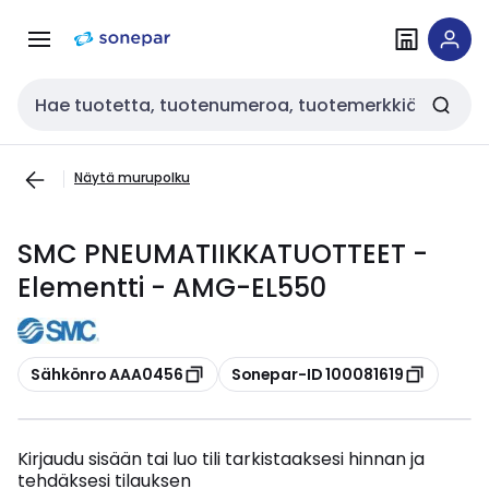
Siirry
Siirry
navigointiin
sisältöön
Haku
Näytä murupolku
SMC PNEUMATIIKKATUOTTEET -
Elementti - AMG-EL550
Kopioi
Kopioi
Sähkönro AAA0456
Sonepar-ID 100081619
Kirjaudu sisään tai luo tili tarkistaaksesi hinnan ja
tehdäksesi tilauksen