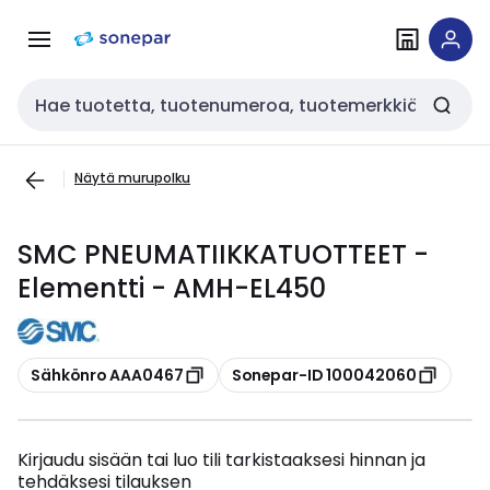
Siirry
Siirry
navigointiin
sisältöön
Haku
Näytä murupolku
SMC PNEUMATIIKKATUOTTEET -
Elementti - AMH-EL450
Kopioi
Kopioi
Sähkönro AAA0467
Sonepar-ID 100042060
Kirjaudu sisään tai luo tili tarkistaaksesi hinnan ja
tehdäksesi tilauksen