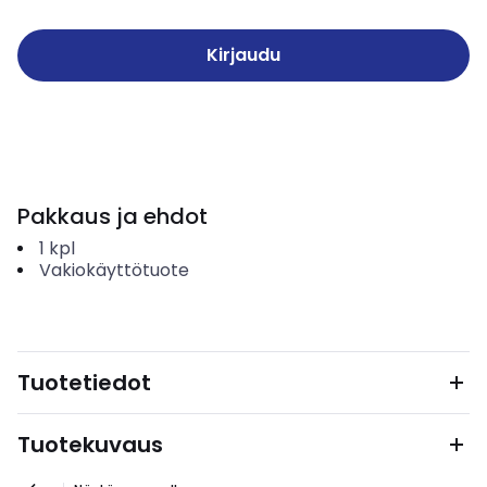
Kirjaudu
Pakkaus ja ehdot
1
kpl
Vakiokäyttötuote
Tuotetiedot
Tuotekuvaus