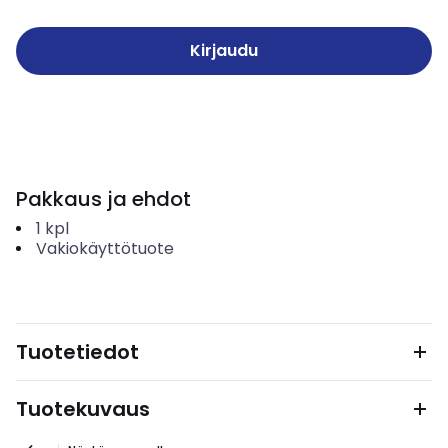
Kirjaudu
Pakkaus ja ehdot
1
kpl
Vakiokäyttötuote
Tuotetiedot
Tuotekuvaus