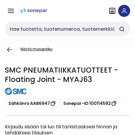
Siirry
Siirry
navigointiin
sisältöön
Haku
Näytä murupolku
SMC PNEUMATIIKKATUOTTEET -
Floating Joint - MYAJ63
Kopioi
Kopioi
Sähkönro AAB6947
Sonepar-ID 100114592
Kirjaudu sisään tai luo tili tarkistaaksesi hinnan ja
tehdäksesi tilauksen