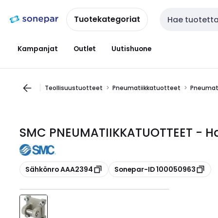
Siirry
Siirry
navigointiin
sisältöön
Tuotekategoriat
Haku
Kampanjat
Outlet
Uutishuone
Teollisuustuotteet
Pneumatiikkatuotteet
Pneumati
SMC PNEUMATIIKKATUOTTEET - Ha
Kopioi
Kopioi
Sähkönro AAA2394
Sonepar-ID 100050963