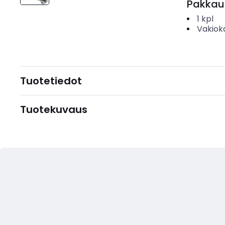
Pakkau
1
kpl
Vakiok
Tuotetiedot
Tuotekuvaus