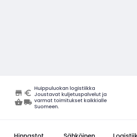
Huippuluokan logistiikka
Joustavat kuljetuspalvelut ja
varmat toimitukset kaikkialle
Suomeen.
Hinnastot
Sähköinen
Logistii