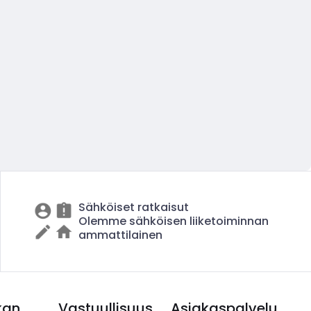
Sähköiset ratkaisut
Olemme sähköisen liiketoiminnan
ammattilainen
kan
Vastuullisuus
Asiakaspalvelu