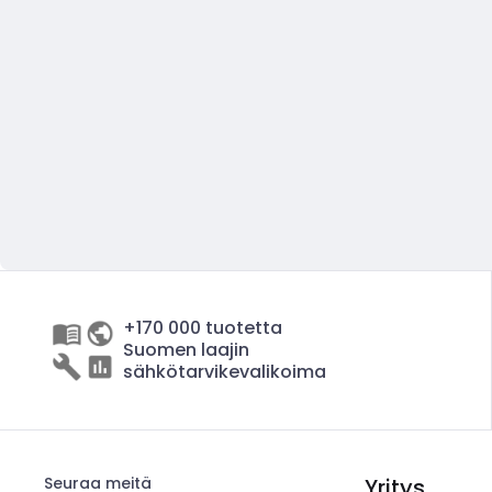
+170 000 tuotetta
Suomen laajin
sähkötarvikevalikoima
Seuraa meitä
Yritys