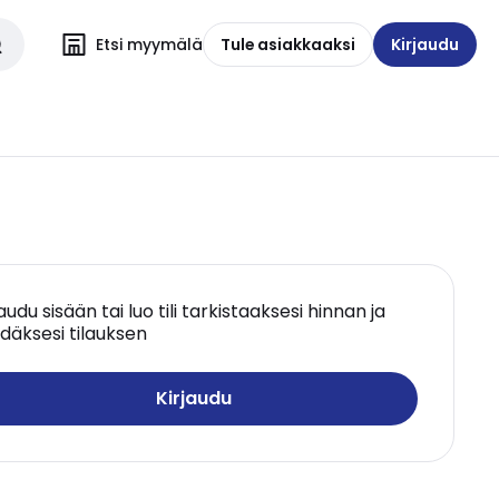
Etsi myymälä
Tule asiakkaaksi
Kirjaudu
jaudu sisään tai luo tili tarkistaaksesi hinnan ja
däksesi tilauksen
Kirjaudu