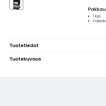
Pakkau
1
kpl
Vakiok
Tuotetiedot
Tuotekuvaus