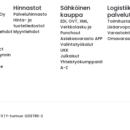
Hinnastot
Sähköinen
Logistii
kauppa
palvelu
 Oy
Palveluhinnasto
Hinta- ja
EDI, OVT, XML,
Toimitust
tuotetiedostot
Verkkolasku ja
Lisäarvopa
aehdot
Myyntiehdot
Punchout
Varastoint
Asiakasvarasto APP
Omavaras
Valintatyökalut
ct
UKK
ynnin
Julkaisut
Yhteistyökumppanit
se
A-Z
 11 | Y-tunnus: 0213785-2