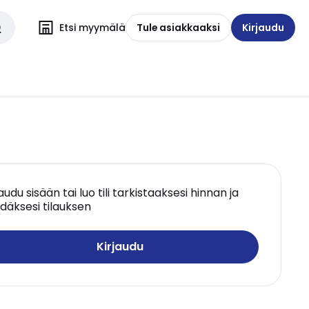
Etsi myymälä
Tule asiakkaaksi
Kirjaudu
jaudu sisään tai luo tili tarkistaaksesi hinnan ja
däksesi tilauksen
Kirjaudu