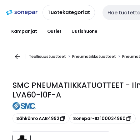
Siirry
Siirry
navigointiin
sisältöön
Tuotekategoriat
Haku
Kampanjat
Outlet
Uutishuone
Teollisuustuotteet
Pneumatiikkatuotteet
Pneumati
SMC PNEUMATIIKKATUOTTEET - Ilma
LVA60-10F-A
Kopioi
Kopioi
Sähkönro AAB4992
Sonepar-ID 100034960