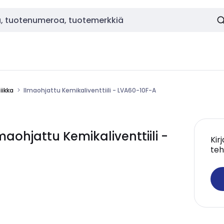
ikka
Ilmaohjattu Kemikaliventtiili - LVA60-10F-A
ohjattu Kemikaliventtiili -
Kir
teh