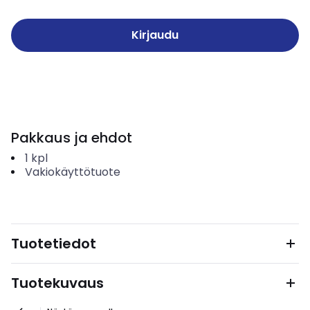
Kirjaudu
Pakkaus ja ehdot
1
kpl
Vakiokäyttötuote
Tuotetiedot
Tuotekuvaus