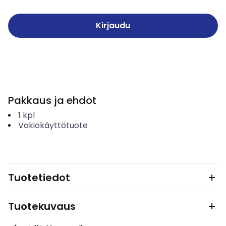
Kirjaudu
Pakkaus ja ehdot
1
kpl
Vakiokäyttötuote
Tuotetiedot
Tuotekuvaus