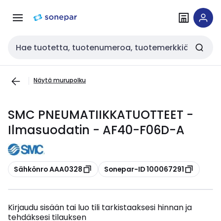
Siirry
Siirry
navigointiin
sisältöön
Haku
Näytä murupolku
SMC PNEUMATIIKKATUOTTEET -
Ilmasuodatin - AF40-F06D-A
Kopioi
Kopioi
Sähkönro AAA0328
Sonepar-ID 100067291
Kirjaudu sisään tai luo tili tarkistaaksesi hinnan ja
tehdäksesi tilauksen