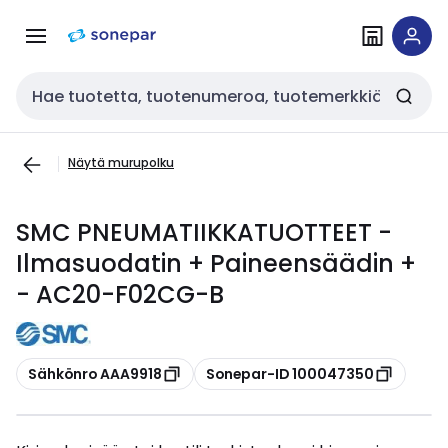
Siirry
Siirry
navigointiin
sisältöön
Haku
Näytä murupolku
SMC PNEUMATIIKKATUOTTEET -
Ilmasuodatin + Paineensäädin +
- AC20-F02CG-B
Kopioi
Kopioi
Sähkönro AAA9918
Sonepar-ID 100047350