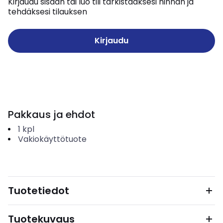
Kirjaudu sisään tai luo tili tarkistaaksesi hinnan ja
tehdäksesi tilauksen
Kirjaudu
Pakkaus ja ehdot
1
kpl
Vakiokäyttötuote
Tuotetiedot
Tuotekuvaus