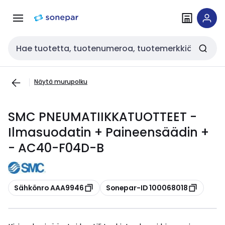
Siirry
Siirry
navigointiin
sisältöön
Haku
Näytä murupolku
SMC PNEUMATIIKKATUOTTEET -
Ilmasuodatin + Paineensäädin +
- AC40-F04D-B
Kopioi
Kopioi
Sähkönro AAA9946
Sonepar-ID 100068018