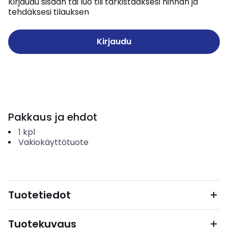
Kirjaudu sisään tai luo tili tarkistaaksesi hinnan ja
tehdäksesi tilauksen
Kirjaudu
Pakkaus ja ehdot
1
kpl
Vakiokäyttötuote
Tuotetiedot
Tuotekuvaus