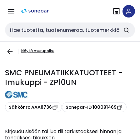
Siirry
Siirry
navigointiin
sisältöön
Haku
Näytä murupolku
SMC PNEUMATIIKKATUOTTEET -
Imukuppi - ZP10UN
Kopioi
Kopioi
Sähkönro AAA8736
Sonepar-ID 100091469
Kirjaudu sisään tai luo tili tarkistaaksesi hinnan ja
tehdäksesi tilauksen