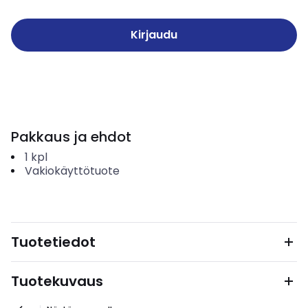
Kirjaudu
Pakkaus ja ehdot
1
kpl
Vakiokäyttötuote
Tuotetiedot
Tuotekuvaus