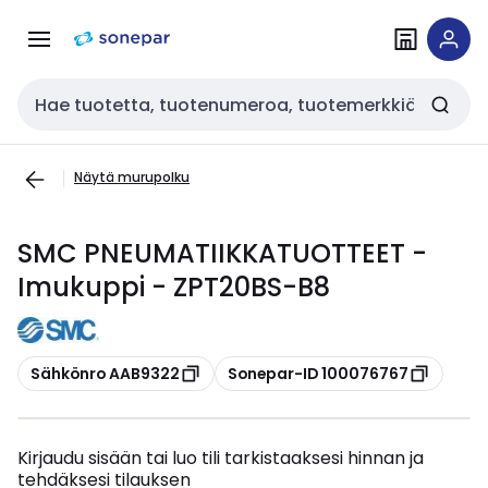
Siirry
Siirry
navigointiin
sisältöön
Haku
Näytä murupolku
SMC PNEUMATIIKKATUOTTEET -
Imukuppi - ZPT20BS-B8
Kopioi
Kopioi
Sähkönro AAB9322
Sonepar-ID 100076767
Kirjaudu sisään tai luo tili tarkistaaksesi hinnan ja
tehdäksesi tilauksen