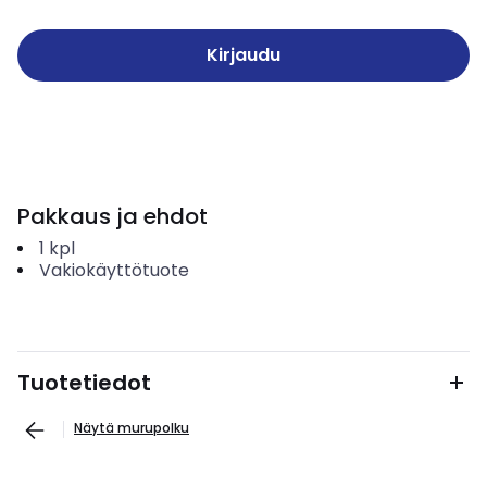
Kirjaudu
Pakkaus ja ehdot
1
kpl
Vakiokäyttötuote
Tuotetiedot
Näytä murupolku