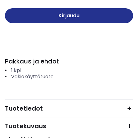
Kirjaudu
Pakkaus ja ehdot
1
kpl
Vakiokäyttötuote
Tuotetiedot
Tuotekuvaus