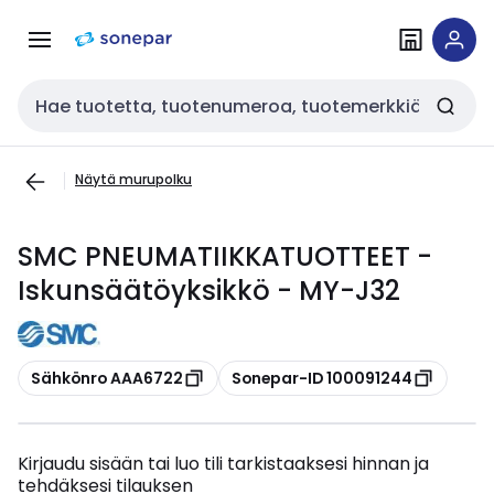
Siirry
Siirry
navigointiin
sisältöön
Haku
Näytä murupolku
SMC PNEUMATIIKKATUOTTEET -
Iskunsäätöyksikkö - MY-J32
Kopioi
Kopioi
Sähkönro AAA6722
Sonepar-ID 100091244
Kirjaudu sisään tai luo tili tarkistaaksesi hinnan ja
tehdäksesi tilauksen