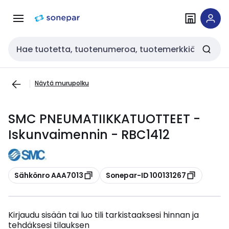
Siirry
Siirry
navigointiin
sisältöön
Haku
Näytä murupolku
SMC PNEUMATIIKKATUOTTEET -
Iskunvaimennin - RBC1412
Kopioi
Kopioi
Sähkönro AAA7013
Sonepar-ID 100131267
Kirjaudu sisään tai luo tili tarkistaaksesi hinnan ja
tehdäksesi tilauksen