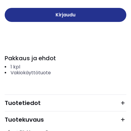
Kirjaudu
Pakkaus ja ehdot
1
kpl
Vakiokäyttötuote
Tuotetiedot
Tuotekuvaus