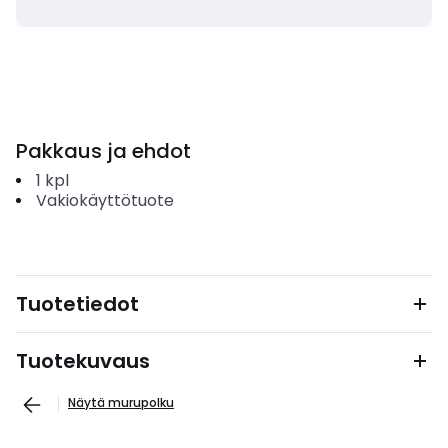
Pakkaus ja ehdot
1
kpl
Vakiokäyttötuote
Tuotetiedot
Tuotekuvaus
Näytä murupolku