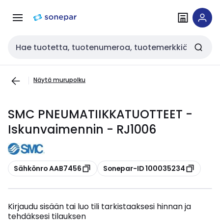
Siirry
Siirry
navigointiin
sisältöön
Haku
Näytä murupolku
SMC PNEUMATIIKKATUOTTEET -
Iskunvaimennin - RJ1006
Kopioi
Kopioi
Sähkönro AAB7456
Sonepar-ID 100035234
Kirjaudu sisään tai luo tili tarkistaaksesi hinnan ja
tehdäksesi tilauksen