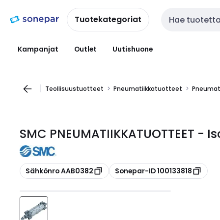
Siirry
Siirry
navigointiin
sisältöön
Tuotekategoriat
Haku
Kampanjat
Outlet
Uutishuone
Teollisuustuotteet
Pneumatiikkatuotteet
Pneumati
SMC PNEUMATIIKKATUOTTEET - Iso
Kopioi
Kopioi
Sähkönro AAB0382
Sonepar-ID 100133818