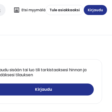
Etsi myymälä
Tule asiakkaaksi
Kirjaudu
jaudu sisään tai luo tili tarkistaaksesi hinnan ja
däksesi tilauksen
Kirjaudu