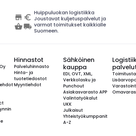
Huippuluokan logistiikka
Joustavat kuljetuspalvelut ja
varmat toimitukset kaikkialle
Suomeen.
Hinnastot
Sähköinen
Logistii
kauppa
palvelu
 Oy
Palveluhinnasto
Hinta- ja
EDI, OVT, XML,
Toimitust
tuotetiedostot
Verkkolasku ja
Lisäarvopa
aehdot
Myyntiehdot
Punchout
Varastoint
Asiakasvarasto APP
Omavaras
Valintatyökalut
ct
UKK
ynnin
Julkaisut
Yhteistyökumppanit
se
A-Z