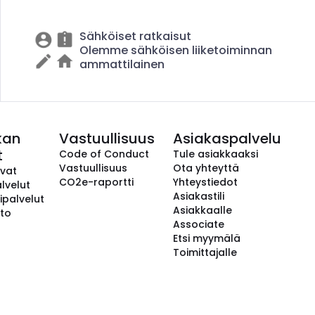
Sähköiset ratkaisut
Olemme sähköisen liiketoiminnan
ammattilainen
kan
Vastuullisuus
Asiakaspalvelu
t
Code of Conduct
Tule asiakkaaksi
Vastuullisuus
Ota yhteyttä
avat
CO2e-raportti
Yhteystiedot
lvelut
Asiakastili
ipalvelut
Asiakkaalle
to
Associate
Etsi myymälä
Toimittajalle