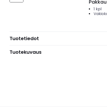
Pakkau
1
kpl
Vakiok
Tuotetiedot
Tuotekuvaus