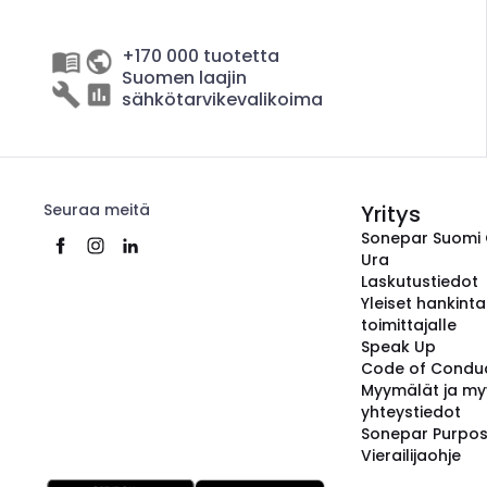
+170 000 tuotetta
Suomen laajin
sähkötarvikevalikoima
Seuraa meitä
Yritys
Sonepar Suomi
Ura
Laskutustiedot
Yleiset hankint
toimittajalle
Speak Up
Code of Condu
Myymälät ja my
yhteystiedot
Sonepar Purpo
Vierailijaohje