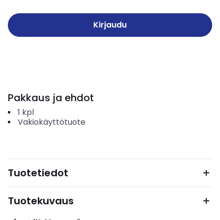
Kirjaudu
Pakkaus ja ehdot
1
kpl
Vakiokäyttötuote
Tuotetiedot
Tuotekuvaus