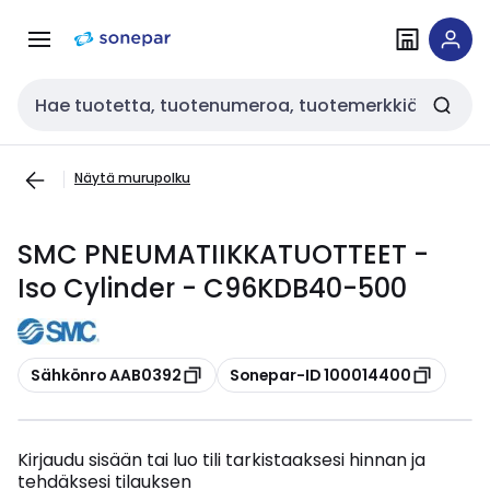
Siirry
Siirry
navigointiin
sisältöön
Haku
Näytä murupolku
SMC PNEUMATIIKKATUOTTEET -
Iso Cylinder - C96KDB40-500
Kopioi
Kopioi
Sähkönro AAB0392
Sonepar-ID 100014400
Kirjaudu sisään tai luo tili tarkistaaksesi hinnan ja
tehdäksesi tilauksen