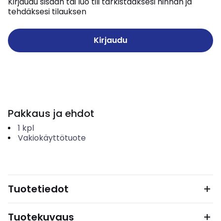
Kirjaudu sisään tai luo tili tarkistaaksesi hinnan ja
tehdäksesi tilauksen
Kirjaudu
Pakkaus ja ehdot
1
kpl
Vakiokäyttötuote
Tuotetiedot
Tuotekuvaus