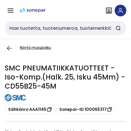
Siirry
Siirry
navigointiin
sisältöön
Haku
Näytä murupolku
SMC PNEUMATIIKKATUOTTEET -
Iso-Komp.(Halk. 25, Isku 45Mm) -
CD55B25-45M
Kopioi
Kopioi
Sähkönro AAA1145
Sonepar-ID 100065317