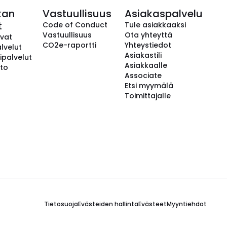
kan
Vastuullisuus
Asiakaspalvelu
t
Code of Conduct
Tule asiakkaaksi
Vastuullisuus
Ota yhteyttä
avat
CO2e-raportti
Yhteystiedot
lvelut
Asiakastili
ipalvelut
Asiakkaalle
to
Associate
Etsi myymälä
Toimittajalle
Tietosuoja
Evästeiden hallinta
Evästeet
Myyntiehdot