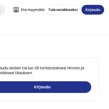
Etsi myymälä
Tule asiakkaaksi
Kirjaudu
jaudu sisään tai luo tili tarkistaaksesi hinnan ja
däksesi tilauksen
Kirjaudu