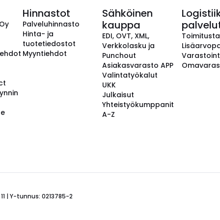
Hinnastot
Sähköinen
Logistii
kauppa
palvelu
 Oy
Palveluhinnasto
Hinta- ja
EDI, OVT, XML,
Toimitust
tuotetiedostot
Verkkolasku ja
Lisäarvopa
aehdot
Myyntiehdot
Punchout
Varastoint
Asiakasvarasto APP
Omavaras
Valintatyökalut
ct
UKK
ynnin
Julkaisut
Yhteistyökumppanit
se
A-Z
 11 | Y-tunnus: 0213785-2