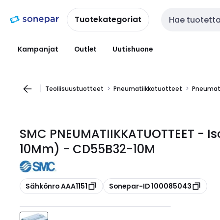
Siirry
Siirry
navigointiin
sisältöön
Tuotekategoriat
Haku
Kampanjat
Outlet
Uutishuone
Teollisuustuotteet
Pneumatiikkatuotteet
Pneumati
SMC PNEUMATIIKKATUOTTEET - Iso
10Mm) - CD55B32-10M
Kopioi
Kopioi
Sähkönro AAA1151
Sonepar-ID 100085043