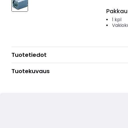
Pakkau
1
kpl
Vakiok
Tuotetiedot
Tuotekuvaus