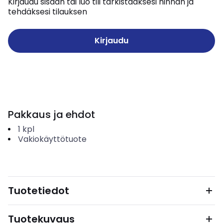
Kirjaudu sisään tai luo tili tarkistaaksesi hinnan ja
tehdäksesi tilauksen
Kirjaudu
Pakkaus ja ehdot
1
kpl
Vakiokäyttötuote
Tuotetiedot
Tuotekuvaus