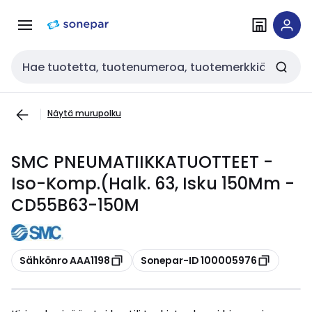
Siirry
Siirry
navigointiin
sisältöön
Haku
Näytä murupolku
SMC PNEUMATIIKKATUOTTEET -
Iso-Komp.(Halk. 63, Isku 150Mm -
CD55B63-150M
Kopioi
Kopioi
Sähkönro AAA1198
Sonepar-ID 100005976