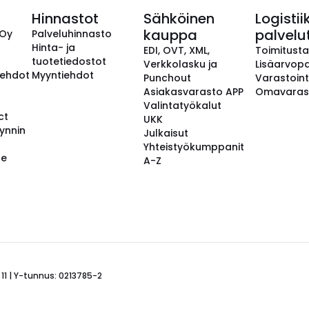
Hinnastot
Sähköinen
Logistii
kauppa
palvelu
 Oy
Palveluhinnasto
Hinta- ja
EDI, OVT, XML,
Toimitust
tuotetiedostot
Verkkolasku ja
Lisäarvopa
aehdot
Myyntiehdot
Punchout
Varastoint
Asiakasvarasto APP
Omavaras
Valintatyökalut
ct
UKK
ynnin
Julkaisut
Yhteistyökumppanit
se
A-Z
 11 | Y-tunnus: 0213785-2