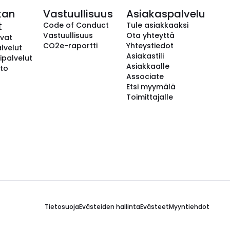
kan
Vastuullisuus
Asiakaspalvelu
t
Code of Conduct
Tule asiakkaaksi
Vastuullisuus
Ota yhteyttä
avat
CO2e-raportti
Yhteystiedot
lvelut
Asiakastili
ipalvelut
Asiakkaalle
to
Associate
Etsi myymälä
Toimittajalle
Tietosuoja
Evästeiden hallinta
Evästeet
Myyntiehdot