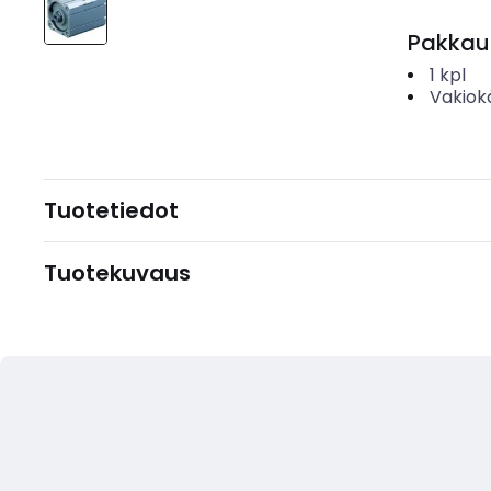
Pakkau
1
kpl
Vakiok
Tuotetiedot
Tuotekuvaus