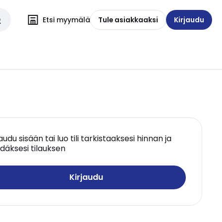
Etsi myymälä
Tule asiakkaaksi
Kirjaudu
jaudu sisään tai luo tili tarkistaaksesi hinnan ja
däksesi tilauksen
Kirjaudu