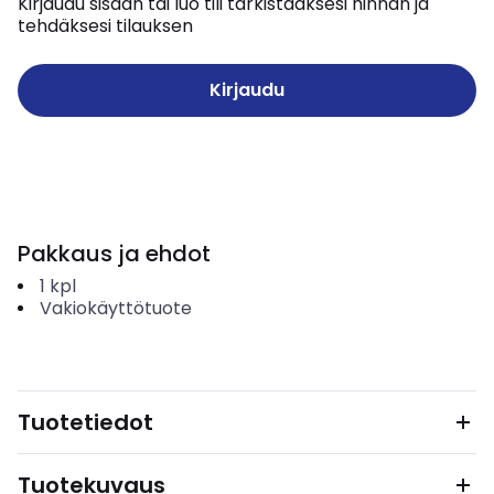
Kirjaudu sisään tai luo tili tarkistaaksesi hinnan ja
tehdäksesi tilauksen
Kirjaudu
Pakkaus ja ehdot
1
kpl
Vakiokäyttötuote
Tuotetiedot
Tuotekuvaus