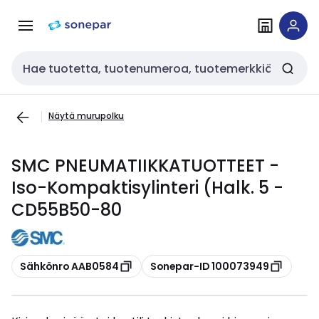
Siirry
Siirry
navigointiin
sisältöön
Haku
Näytä murupolku
SMC PNEUMATIIKKATUOTTEET -
Iso-Kompaktisylinteri (Halk. 5 -
CD55B50-80
Kopioi
Kopioi
Sähkönro AAB0584
Sonepar-ID 100073949