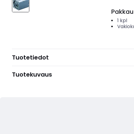
Pakkau
1
kpl
Vakiok
Tuotetiedot
Tuotekuvaus