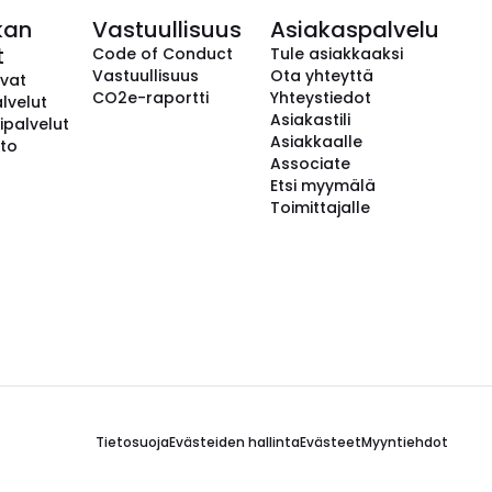
kan
Vastuullisuus
Asiakaspalvelu
t
Code of Conduct
Tule asiakkaaksi
Vastuullisuus
Ota yhteyttä
avat
CO2e-raportti
Yhteystiedot
lvelut
Asiakastili
ipalvelut
Asiakkaalle
to
Associate
Etsi myymälä
Toimittajalle
Tietosuoja
Evästeiden hallinta
Evästeet
Myyntiehdot