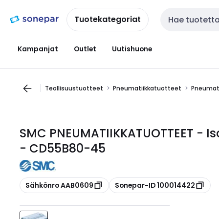
Siirry
Siirry
navigointiin
sisältöön
Tuotekategoriat
Haku
Kampanjat
Outlet
Uutishuone
Teollisuustuotteet
Pneumatiikkatuotteet
Pneumati
SMC PNEUMATIIKKATUOTTEET - Iso-
- CD55B80-45
Kopioi
Kopioi
Sähkönro AAB0609
Sonepar-ID 100014422