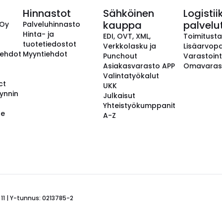
Hinnastot
Sähköinen
Logistii
kauppa
palvelu
 Oy
Palveluhinnasto
Hinta- ja
EDI, OVT, XML,
Toimitust
tuotetiedostot
Verkkolasku ja
Lisäarvopa
aehdot
Myyntiehdot
Punchout
Varastoint
Asiakasvarasto APP
Omavaras
Valintatyökalut
ct
UKK
ynnin
Julkaisut
Yhteistyökumppanit
se
A-Z
 11 | Y-tunnus: 0213785-2