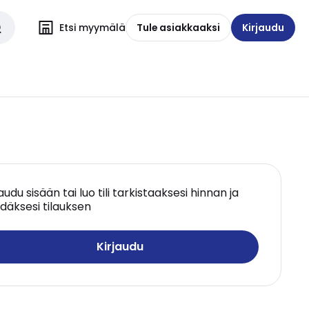
Etsi myymälä
Tule asiakkaaksi
Kirjaudu
jaudu sisään tai luo tili tarkistaaksesi hinnan ja
däksesi tilauksen
Kirjaudu