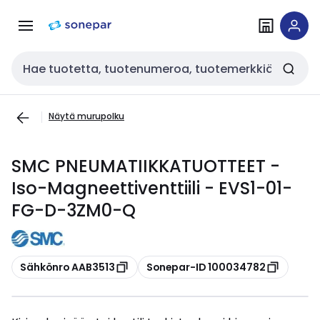
Siirry
Siirry
navigointiin
sisältöön
Haku
Näytä murupolku
SMC PNEUMATIIKKATUOTTEET -
Iso-Magneettiventtiili - EVS1-01-
FG-D-3ZM0-Q
Kopioi
Kopioi
Sähkönro AAB3513
Sonepar-ID 100034782