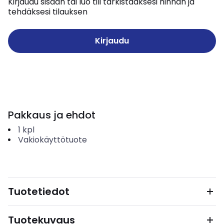
Kirjaudu sisään tai luo tili tarkistaaksesi hinnan ja
tehdäksesi tilauksen
Kirjaudu
Pakkaus ja ehdot
1
kpl
Vakiokäyttötuote
Tuotetiedot
Tuotekuvaus