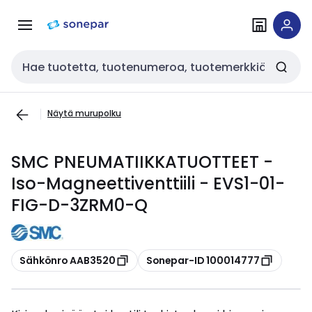
Siirry
Siirry
navigointiin
sisältöön
Haku
Näytä murupolku
SMC PNEUMATIIKKATUOTTEET -
Iso-Magneettiventtiili - EVS1-01-
FIG-D-3ZRM0-Q
Kopioi
Kopioi
Sähkönro AAB3520
Sonepar-ID 100014777