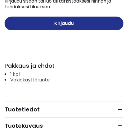
Kirjaudu sisään tai luo tili tarkistaaksesi hinnan ja
tehdäksesi tilauksen
Kirjaudu
Pakkaus ja ehdot
1
kpl
Vakiokäyttötuote
Tuotetiedot
Tuotekuvaus