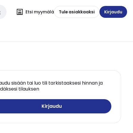
Etsi myymälä
Tule asiakkaaksi
Kirjaudu
jaudu sisään tai luo tili tarkistaaksesi hinnan ja
däksesi tilauksen
Kirjaudu