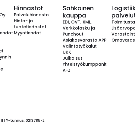
Hinnastot
Sähköinen
Logistii
kauppa
palvelu
 Oy
Palveluhinnasto
Hinta- ja
EDI, OVT, XML,
Toimitust
tuotetiedostot
Verkkolasku ja
Lisäarvopa
aehdot
Myyntiehdot
Punchout
Varastoint
Asiakasvarasto APP
Omavaras
Valintatyökalut
ct
UKK
ynnin
Julkaisut
Yhteistyökumppanit
se
A-Z
 11 | Y-tunnus: 0213785-2