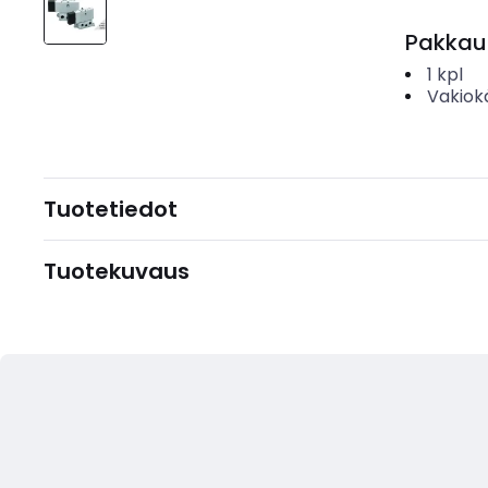
Pakkau
1
kpl
Vakiok
Tuotetiedot
Tuotekuvaus