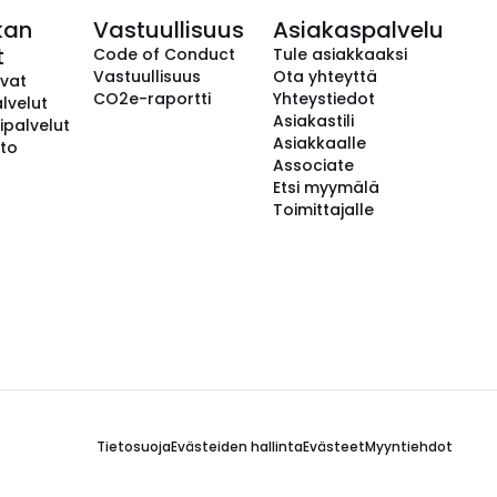
kan
Vastuullisuus
Asiakaspalvelu
t
Code of Conduct
Tule asiakkaaksi
Vastuullisuus
Ota yhteyttä
avat
CO2e-raportti
Yhteystiedot
lvelut
Asiakastili
ipalvelut
Asiakkaalle
to
Associate
Etsi myymälä
Toimittajalle
Tietosuoja
Evästeiden hallinta
Evästeet
Myyntiehdot