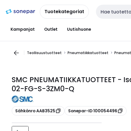
Siirry
Siirry
navigointiin
sisältöön
Tuotekategoriat
Haku
Kampanjat
Outlet
Uutishuone
Teollisuustuotteet
Pneumatiikkatuotteet
Pneumati
SMC PNEUMATIIKKATUOTTEET - Iso-
02-FG-S-3ZM0-Q
Kopioi
Kopioi
Sähkönro AAB3525
Sonepar-ID 100054496