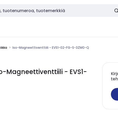
ikka
Iso-Magneettiventtiili - EVS1-02-FG-S-3ZM0-Q
Magneettiventtiili - EVS1-
Kir
teh