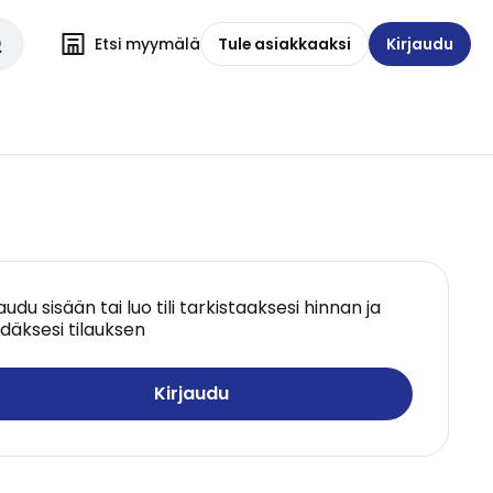
Etsi myymälä
Tule asiakkaaksi
Kirjaudu
jaudu sisään tai luo tili tarkistaaksesi hinnan ja
däksesi tilauksen
Kirjaudu