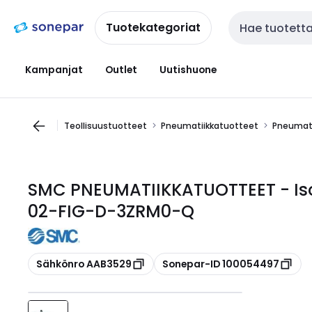
Siirry
Siirry
navigointiin
sisältöön
Tuotekategoriat
Haku
Kampanjat
Outlet
Uutishuone
Teollisuustuotteet
Pneumatiikkatuotteet
Pneumati
SMC PNEUMATIIKKATUOTTEET - Iso-
02-FIG-D-3ZRM0-Q
Kopioi
Kopioi
Sähkönro AAB3529
Sonepar-ID 100054497