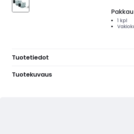
Pakkau
1
kpl
Vakiok
Tuotetiedot
Tuotekuvaus