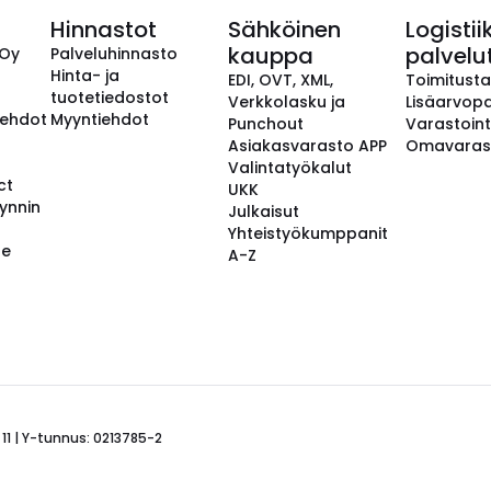
Hinnastot
Sähköinen
Logistii
kauppa
palvelu
 Oy
Palveluhinnasto
Hinta- ja
EDI, OVT, XML,
Toimitust
tuotetiedostot
Verkkolasku ja
Lisäarvopa
aehdot
Myyntiehdot
Punchout
Varastoint
Asiakasvarasto APP
Omavaras
Valintatyökalut
ct
UKK
ynnin
Julkaisut
Yhteistyökumppanit
se
A-Z
 11 | Y-tunnus: 0213785-2