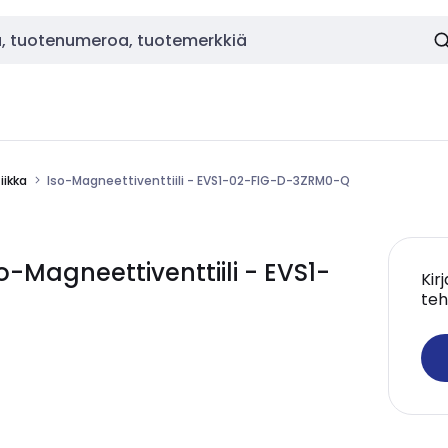
ikka
Iso-Magneettiventtiili - EVS1-02-FIG-D-3ZRM0-Q
Magneettiventtiili - EVS1-
Kir
teh