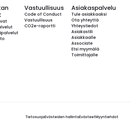
kan
Vastuullisuus
Asiakaspalvelu
t
Code of Conduct
Tule asiakkaaksi
Vastuullisuus
Ota yhteyttä
avat
CO2e-raportti
Yhteystiedot
lvelut
Asiakastili
ipalvelut
Asiakkaalle
to
Associate
Etsi myymälä
Toimittajalle
Tietosuoja
Evästeiden hallinta
Evästeet
Myyntiehdot