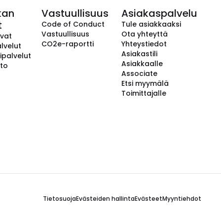
kan
Vastuullisuus
Asiakaspalvelu
t
Code of Conduct
Tule asiakkaaksi
Vastuullisuus
Ota yhteyttä
avat
CO2e-raportti
Yhteystiedot
lvelut
Asiakastili
ipalvelut
Asiakkaalle
to
Associate
Etsi myymälä
Toimittajalle
Tietosuoja
Evästeiden hallinta
Evästeet
Myyntiehdot