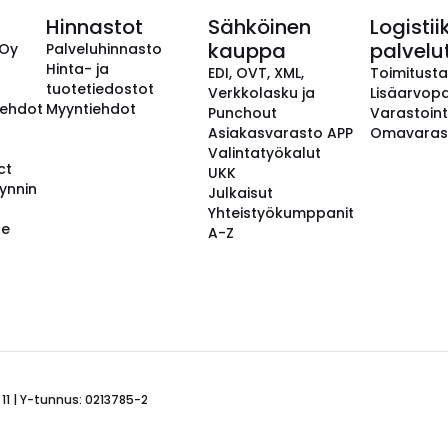
Hinnastot
Sähköinen
Logistii
kauppa
palvelu
 Oy
Palveluhinnasto
Hinta- ja
EDI, OVT, XML,
Toimitust
tuotetiedostot
Verkkolasku ja
Lisäarvopa
aehdot
Myyntiehdot
Punchout
Varastoint
Asiakasvarasto APP
Omavaras
Valintatyökalut
ct
UKK
ynnin
Julkaisut
Yhteistyökumppanit
se
A-Z
 11 | Y-tunnus: 0213785-2