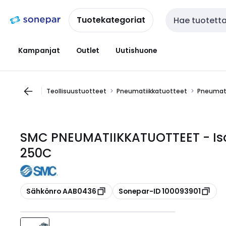
Siirry
Siirry
navigointiin
sisältöön
Tuotekategoriat
Haku
Kampanjat
Outlet
Uutishuone
Teollisuustuotteet
Pneumatiikkatuotteet
Pneumati
SMC PNEUMATIIKKATUOTTEET - Iso
250C
Kopioi
Kopioi
Sähkönro AAB0436
Sonepar-ID 100093901