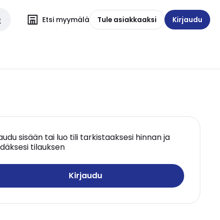
Etsi myymälä
Tule asiakkaaksi
Kirjaudu
jaudu sisään tai luo tili tarkistaaksesi hinnan ja
däksesi tilauksen
Kirjaudu