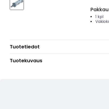
Pakkau
1
kpl
Vakiok
Tuotetiedot
Tuotekuvaus