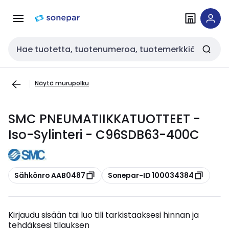
Siirry
Siirry
navigointiin
sisältöön
Haku
Näytä murupolku
SMC PNEUMATIIKKATUOTTEET -
Iso-Sylinteri - C96SDB63-400C
Kopioi
Kopioi
Sähkönro AAB0487
Sonepar-ID 100034384
Kirjaudu sisään tai luo tili tarkistaaksesi hinnan ja
tehdäksesi tilauksen