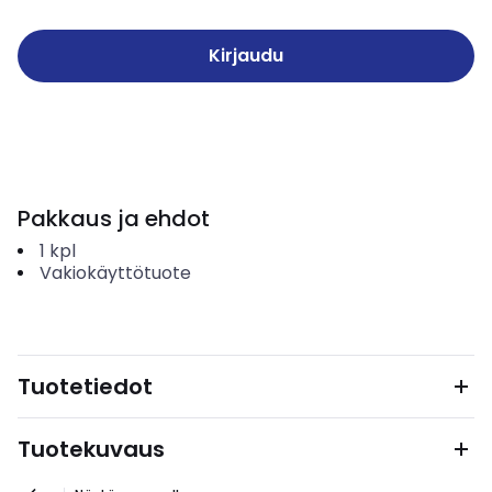
Kirjaudu
Pakkaus ja ehdot
1
kpl
Vakiokäyttötuote
Tuotetiedot
Tuotekuvaus