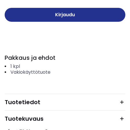
Kirjaudu
Pakkaus ja ehdot
1
kpl
Vakiokäyttötuote
Tuotetiedot
Tuotekuvaus