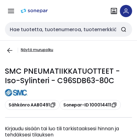
Siirry
Siirry
navigointiin
sisältöön
Haku
Näytä murupolku
SMC PNEUMATIIKKATUOTTEET -
Iso-Sylinteri - C96SDB63-80C
Kopioi
Kopioi
Sähkönro AAB0491
Sonepar-ID 100014411
Kirjaudu sisään tai luo tili tarkistaaksesi hinnan ja
tehdäksesi tilauksen