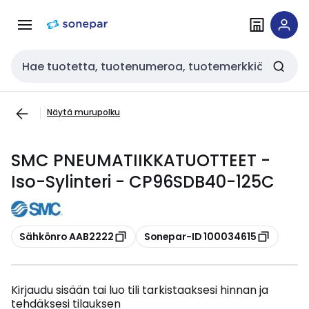
Siirry
Siirry
navigointiin
sisältöön
Haku
Näytä murupolku
SMC PNEUMATIIKKATUOTTEET -
Iso-Sylinteri - CP96SDB40-125C
Kopioi
Kopioi
Sähkönro AAB2222
Sonepar-ID 100034615
Kirjaudu sisään tai luo tili tarkistaaksesi hinnan ja
tehdäksesi tilauksen