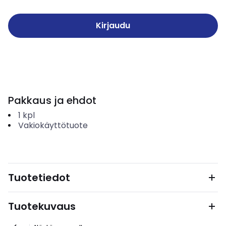
Kirjaudu
Pakkaus ja ehdot
1
kpl
Vakiokäyttötuote
Tuotetiedot
Tuotekuvaus