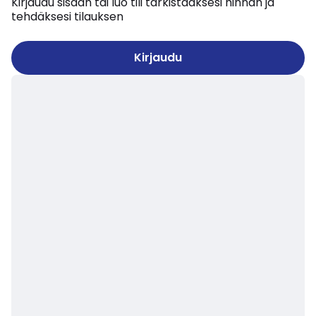
Kirjaudu sisään tai luo tili tarkistaaksesi hinnan ja
tehdäksesi tilauksen
Kirjaudu