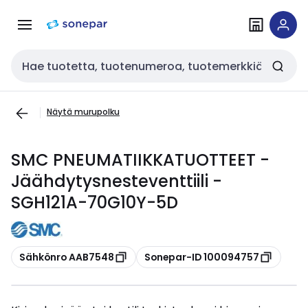
Siirry
Siirry
navigointiin
sisältöön
Haku
Näytä murupolku
SMC PNEUMATIIKKATUOTTEET -
Jäähdytysnesteventtiili -
SGH121A-70G10Y-5D
Kopioi
Kopioi
Sähkönro AAB7548
Sonepar-ID 100094757