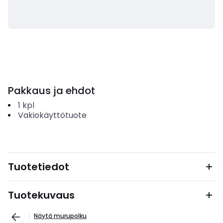
Pakkaus ja ehdot
1
kpl
Vakiokäyttötuote
Tuotetiedot
Tuotekuvaus
Näytä murupolku