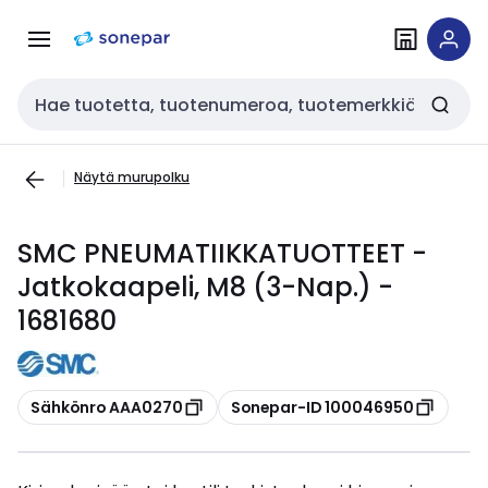
Siirry
Siirry
navigointiin
sisältöön
Haku
Näytä murupolku
SMC PNEUMATIIKKATUOTTEET -
Jatkokaapeli, M8 (3-Nap.) -
1681680
Kopioi
Kopioi
Sähkönro AAA0270
Sonepar-ID 100046950