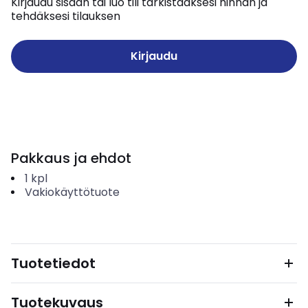
Kirjaudu sisään tai luo tili tarkistaaksesi hinnan ja
tehdäksesi tilauksen
Kirjaudu
Pakkaus ja ehdot
1
kpl
Vakiokäyttötuote
Tuotetiedot
Tuotekuvaus