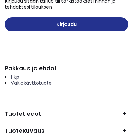
Kirjaudu sisään tai luo tili tarkistaaksesi hinnan ja
tehdäksesi tilauksen
Kirjaudu
Pakkaus ja ehdot
1
kpl
Vakiokäyttötuote
Tuotetiedot
Tuotekuvaus