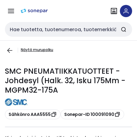
Siirry
Siirry
navigointiin
sisältöön
Haku
Näytä murupolku
SMC PNEUMATIIKKATUOTTEET -
Johdesyl (Halk. 32, Isku 175Mm -
MGPM32-175A
Kopioi
Kopioi
Sähkönro AAA5555
Sonepar-ID 100091090