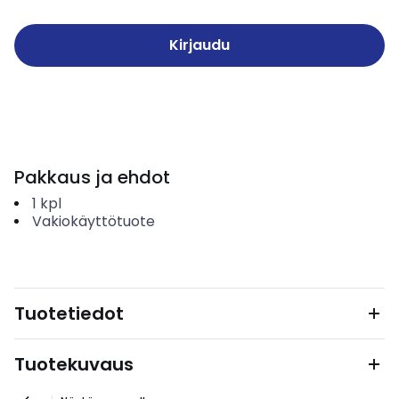
Kirjaudu
Pakkaus ja ehdot
1
kpl
Vakiokäyttötuote
Tuotetiedot
Tuotekuvaus