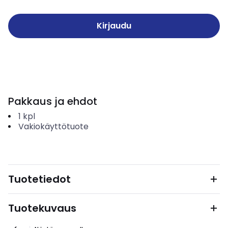
Kirjaudu
Pakkaus ja ehdot
1
kpl
Vakiokäyttötuote
Tuotetiedot
Tuotekuvaus