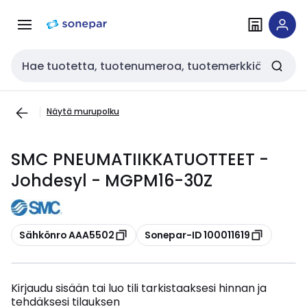
Siirry
Siirry
navigointiin
sisältöön
Haku
Näytä murupolku
SMC PNEUMATIIKKATUOTTEET -
Johdesyl - MGPM16-30Z
Kopioi
Kopioi
Sähkönro AAA5502
Sonepar-ID 100011619
Kirjaudu sisään tai luo tili tarkistaaksesi hinnan ja
tehdäksesi tilauksen