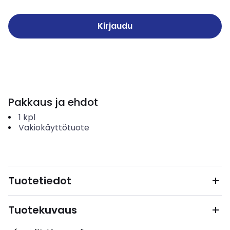
Kirjaudu
Pakkaus ja ehdot
1
kpl
Vakiokäyttötuote
Tuotetiedot
Tuotekuvaus