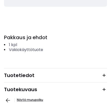
Pakkaus ja ehdot
1
kpl
Vakiokäyttötuote
Tuotetiedot
Tuotekuvaus
Näytä murupolku