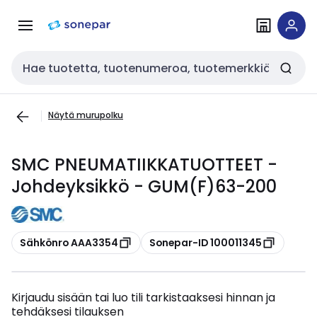
Siirry
Siirry
navigointiin
sisältöön
Haku
Näytä murupolku
SMC PNEUMATIIKKATUOTTEET -
Johdeyksikkö - GUM(F)63-200
Kopioi
Kopioi
Sähkönro AAA3354
Sonepar-ID 100011345
Kirjaudu sisään tai luo tili tarkistaaksesi hinnan ja
tehdäksesi tilauksen