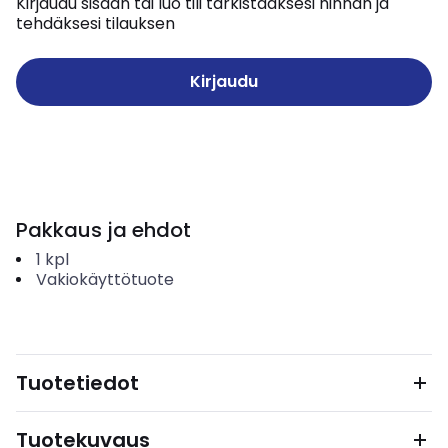
Kirjaudu sisään tai luo tili tarkistaaksesi hinnan ja
tehdäksesi tilauksen
Kirjaudu
Pakkaus ja ehdot
1
kpl
Vakiokäyttötuote
Tuotetiedot
Tuotekuvaus