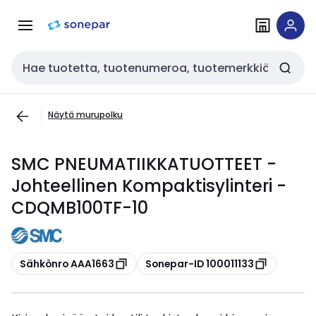
Siirry
Siirry
navigointiin
sisältöön
Haku
Näytä murupolku
SMC PNEUMATIIKKATUOTTEET -
Johteellinen Kompaktisylinteri -
CDQMB100TF-10
Kopioi
Kopioi
Sähkönro AAA1663
Sonepar-ID 100011133