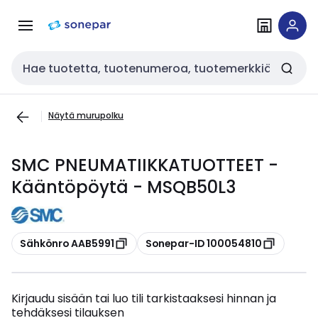
Siirry
Siirry
navigointiin
sisältöön
Haku
Näytä murupolku
SMC PNEUMATIIKKATUOTTEET -
Kääntöpöytä - MSQB50L3
Kopioi
Kopioi
Sähkönro AAB5991
Sonepar-ID 100054810
Kirjaudu sisään tai luo tili tarkistaaksesi hinnan ja
tehdäksesi tilauksen