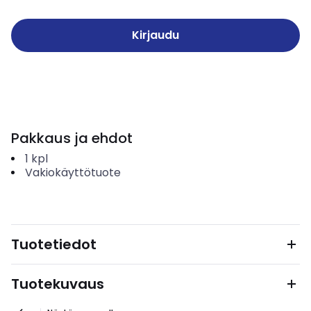
Kirjaudu
Pakkaus ja ehdot
1
kpl
Vakiokäyttötuote
Tuotetiedot
Tuotekuvaus