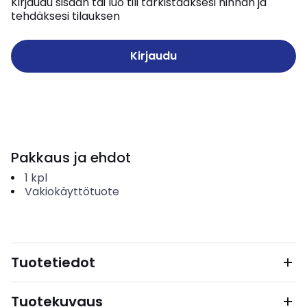
Kirjaudu sisään tai luo tili tarkistaaksesi hinnan ja
tehdäksesi tilauksen
Kirjaudu
Pakkaus ja ehdot
1
kpl
Vakiokäyttötuote
Tuotetiedot
Tuotekuvaus