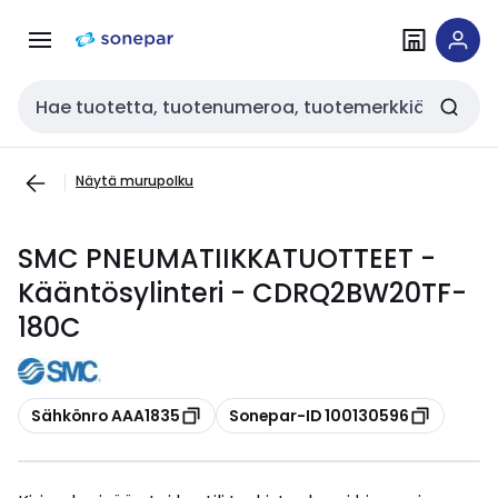
Siirry
Siirry
navigointiin
sisältöön
Haku
Näytä murupolku
SMC PNEUMATIIKKATUOTTEET -
Kääntösylinteri - CDRQ2BW20TF-
180C
Kopioi
Kopioi
Sähkönro AAA1835
Sonepar-ID 100130596