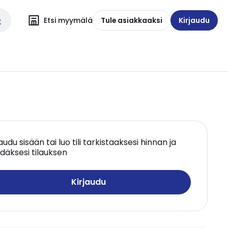
Etsi myymälä
Tule asiakkaaksi
Kirjaudu
jaudu sisään tai luo tili tarkistaaksesi hinnan ja
däksesi tilauksen
Kirjaudu