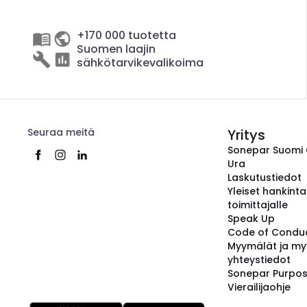
+170 000 tuotetta
Suomen laajin
sähkötarvikevalikoima
Seuraa meitä
Yritys
Sonepar Suomi
Ura
Laskutustiedot
Yleiset hankint
toimittajalle
Speak Up
Code of Condu
Myymälät ja my
yhteystiedot
Sonepar Purpo
Vierailijaohje