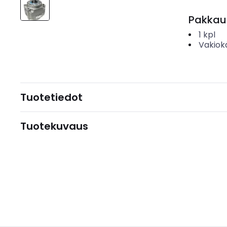
Pakkau
1
kpl
Vakiok
Tuotetiedot
Tuotekuvaus