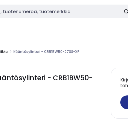
ikka
Kääntösylinteri - CRB1BW50-270S-XF
ntösylinteri - CRB1BW50-
Kir
teh