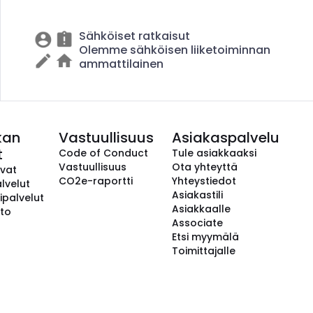
Sähköiset ratkaisut
Olemme sähköisen liiketoiminnan
ammattilainen
kan
Vastuullisuus
Asiakaspalvelu
t
Code of Conduct
Tule asiakkaaksi
Vastuullisuus
Ota yhteyttä
avat
CO2e-raportti
Yhteystiedot
lvelut
Asiakastili
ipalvelut
Asiakkaalle
to
Associate
Etsi myymälä
Toimittajalle