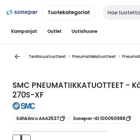
Siirry
Siirry
navigointiin
sisältöön
Tuotekategoriat
Haku
Kampanjat
Outlet
Uutishuone
Teollisuustuotteet
Pneumatiikkatuotteet
Pneumati
SMC PNEUMATIIKKATUOTTEET - Kää
270S-XF
Kopioi
Kopioi
Sähkönro AAA2537
Sonepar-ID 100050988