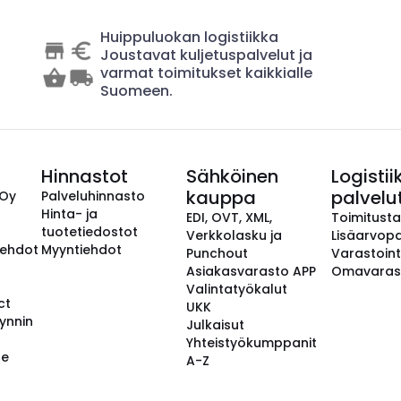
Huippuluokan logistiikka
Joustavat kuljetuspalvelut ja
varmat toimitukset kaikkialle
Suomeen.
Hinnastot
Sähköinen
Logistii
kauppa
palvelu
 Oy
Palveluhinnasto
Hinta- ja
EDI, OVT, XML,
Toimitust
tuotetiedostot
Verkkolasku ja
Lisäarvopa
aehdot
Myyntiehdot
Punchout
Varastoint
Asiakasvarasto APP
Omavaras
Valintatyökalut
ct
UKK
ynnin
Julkaisut
Yhteistyökumppanit
se
A-Z