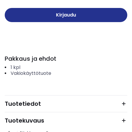
Kirjaudu
Pakkaus ja ehdot
1
kpl
Vakiokäyttötuote
Tuotetiedot
Tuotekuvaus