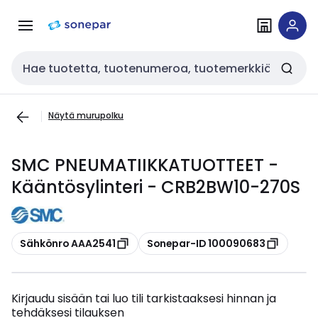
Siirry
Siirry
navigointiin
sisältöön
Haku
Näytä murupolku
SMC PNEUMATIIKKATUOTTEET -
Kääntösylinteri - CRB2BW10-270S
Kopioi
Kopioi
Sähkönro AAA2541
Sonepar-ID 100090683
Kirjaudu sisään tai luo tili tarkistaaksesi hinnan ja
tehdäksesi tilauksen