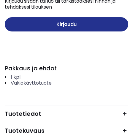
Kirjaudu sisään tai luo tili tarkistaaksesi hinnan ja
tehdäksesi tilauksen
Kirjaudu
Pakkaus ja ehdot
1
kpl
Vakiokäyttötuote
Tuotetiedot
Tuotekuvaus