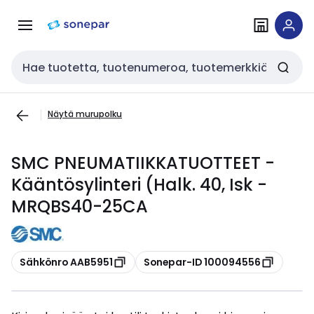
Siirry
Siirry
navigointiin
sisältöön
Haku
Näytä murupolku
SMC PNEUMATIIKKATUOTTEET -
Kääntösylinteri (Halk. 40, Isk -
MRQBS40-25CA
Kopioi
Kopioi
Sähkönro AAB5951
Sonepar-ID 100094556