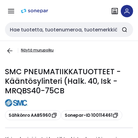
Siirry
Siirry
navigointiin
sisältöön
Haku
Näytä murupolku
SMC PNEUMATIIKKATUOTTEET -
Kääntösylinteri (Halk. 40, Isk -
MRQBS40-75CB
Kopioi
Kopioi
Sähkönro AAB5960
Sonepar-ID 100114461